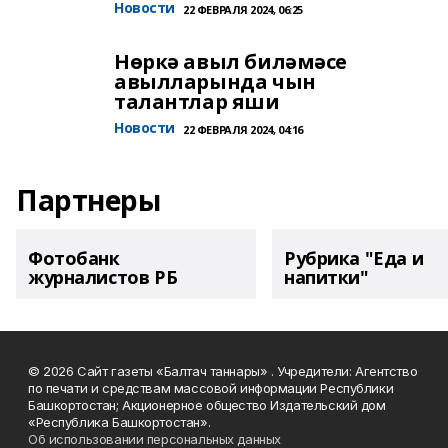
Новости
22 ФЕВРАЛЯ 2024, 06:25
Нөркә авыл биләмәсе
авылларында чын
талантлар яши
Новости
22 ФЕВРАЛЯ 2024, 04:16
Партнеры
Фотобанк
Рубрика "Еда и
журналистов РБ
напитки"
© 2026 Сайт газеты «Балтач таннары» . Учредители: Агентство
по печати и средствам массовой информации Республики
Башкортостан; Акционерное общество Издательский дом
«Республика Башкортостан».
Об использовании персональных данных