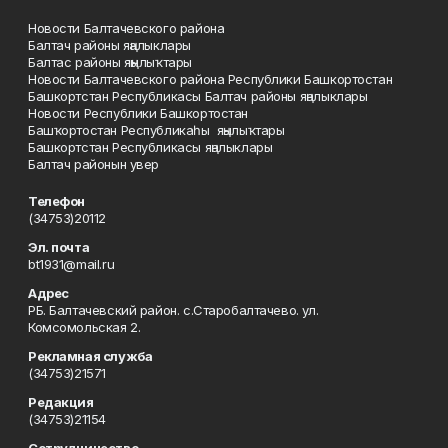
Новости Балтачевского района
Балтач районы яңалыклары
Балтас районы яңылыҡтары
Новости Балтачевского района Республики Башкортостан
Башкортстан Республикасы Балтач районы яңалыклары
Новости Республики Башкортостан
Башҡортостан Республикаһы яңылыҡтары
Башкортстан Республикасы яңалыклары
Балтач районын увер
Телефон
(34753)20112
Эл. почта
bt1931@mail.ru
Адрес
РБ. Балтачевский район. с.Старобалтачево. ул.
Комсомольская 2.
Рекламная служба
(34753)21571
Редакция
(34753)21154