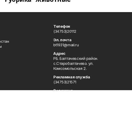
Телефон
(34753)20112
Эл. почта
остан
bt1931@mail.ru
ы
Адрес
РБ. Балтачевский район.
с.Старобалтачево. ул.
Комсомольская 2.
Рекламная служба
(34753)21571
Редакция
(34753)21154
Сотрудничество
(34753)21877
Отдел кадров
(34753)21571