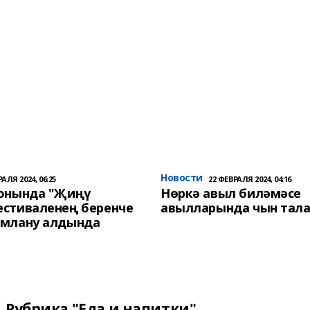
Новости
АЛЯ 2024, 06:25
22 ФЕВРАЛЯ 2024, 04:16
йонында "Җиңү
Нөркә авыл биләмәсе
стиваленең беренче
авылларында чын тала
амлану алдында
Рубрика "Еда и напитки"