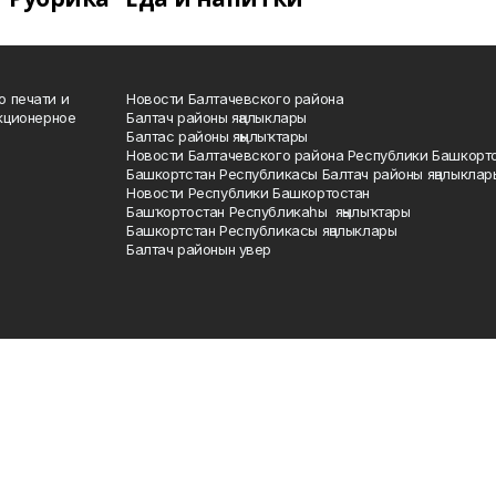
о печати и
Новости Балтачевского района
кционерное
Балтач районы яңалыклары
Балтас районы яңылыҡтары
Новости Балтачевского района Республики Башкорт
Башкортстан Республикасы Балтач районы яңалыклар
Новости Республики Башкортостан
Башҡортостан Республикаһы яңылыҡтары
Башкортстан Республикасы яңалыклары
Балтач районын увер