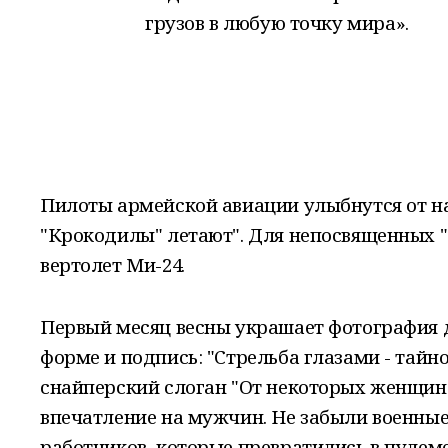
грузов в любую точку мира».
П
илоты армейской авиации улыбнутся от на
"Крокодилы" летают". Для непосвященных "
вертолет Ми-24.
Первый месяц весны украшает фотография 
форме и подпись: "Стрельба глазами - тайн
снайперский слоган "От некоторых женщин 
впечатление на мужчин. Не забыли военны
работников, которые превратились в пулем