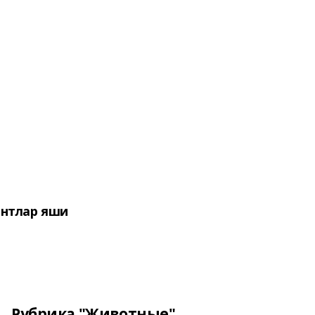
нтлар яши
Рубрика "Животные"