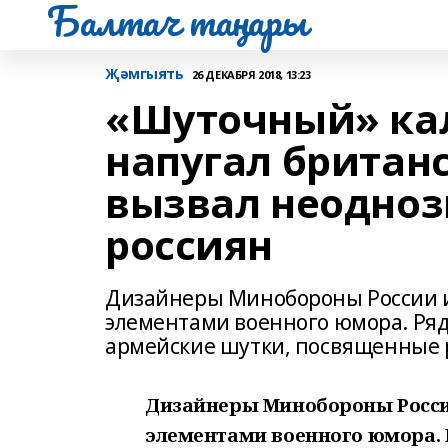
Балтач таңнары
Җәмгыять
26 ДЕКАБРЯ 2018, 13:23
«Шуточный» ка
напугал британ
вызвал неодно
россиян
Дизайнеры Минобороны России из
элементами военного юмора. Ря
армейские шутки, посвященные 
Дизайнеры Минобороны России
элементами военного юмора. 