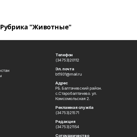
Рубрика "Животные"
Телефон
(34753)20112
Эл. почта
остан
bt1931@mail.ru
ы
Адрес
РБ. Балтачевский район.
с.Старобалтачево. ул.
Комсомольская 2.
Рекламная служба
(34753)21571
Редакция
(34753)21154
Сотрудничество