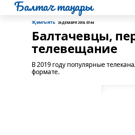
Балтач таңнары
Җәмгыять
24 ДЕКАБРЯ 2018, 07:44
Балтачевцы, пе
телевещание
В 2019 году популярные телекан
формате.