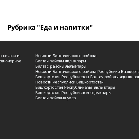
Рубрика "Еда и напитки"
о печати и
Новости Балтачевского района
кционерное
Балтач районы яңалыклары
Балтас районы яңылыҡтары
Новости Балтачевского района Республики Башкорт
Башкортстан Республикасы Балтач районы яңалыклар
Новости Республики Башкортостан
Башҡортостан Республикаһы яңылыҡтары
Башкортстан Республикасы яңалыклары
Балтач районын увер