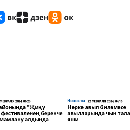
Новости
 ФЕВРАЛЯ 2024, 06:25
22 ФЕВРАЛЯ 2024, 04:16
районында "Җиңү
Нөркә авыл биләмәсе
 фестиваленең беренче
авылларында чын тала
әмамлану алдында
яши