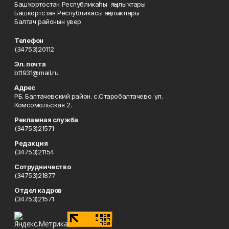
Башҡортостан Республикаһы яңылыҡтары
Башкортстан Республикасы яңалыклары
Балтач районын увер
Телефон
(34753)20112
Эл. почта
bt1931@mail.ru
Адрес
РБ. Балтачевский район. с.Старобалтачево. ул.
Комсомольская 2.
Рекламная служба
(34753)21571
Редакция
(34753)21154
Сотрудничество
(34753)21877
Отдел кадров
(34753)21571