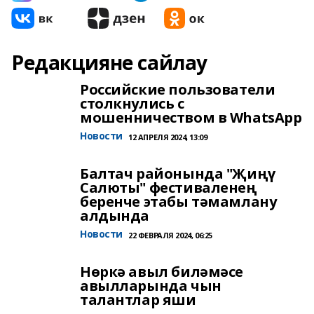
Редакцияне сайлау
Российские пользователи
столкнулись с
мошенничеством в WhatsApp
Новости
12 АПРЕЛЯ 2024, 13:09
Балтач районында "Җиңү
Салюты" фестиваленең
беренче этабы тәмамлану
алдында
Новости
22 ФЕВРАЛЯ 2024, 06:25
Нөркә авыл биләмәсе
авылларында чын
талантлар яши