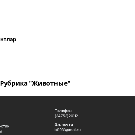
нтлар
Рубрика "Животные"
Телефон
(34753)20112
Эл. почта
остан
bt1931@mail.ru
ы