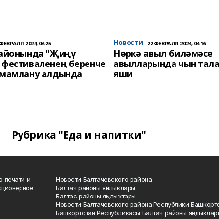
Новости
 ФЕВРАЛЯ 2024, 06:25
22 ФЕВРАЛЯ 2024, 04:16
районында "Җиңү
Нөркә авыл биләмәсе
 фестиваленең беренче
авылларында чын тала
әмамлану алдында
яши
Рубрика "Еда и напитки"
о печати и
Новости Балтачевского района
кционерное
Балтач районы яңалыклары
Балтас районы яңылыҡтары
Новости Балтачевского района Республики Башкорт
Башкортстан Республикасы Балтач районы яңалыклар