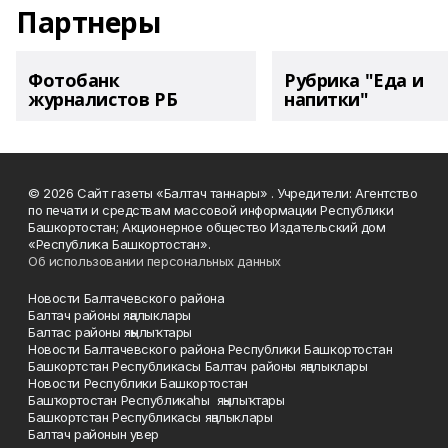
Партнеры
Фотобанк
Рубрика "Еда и
журналистов РБ
напитки"
© 2026 Сайт газеты «Балтач таннары» . Учредители: Агентство
по печати и средствам массовой информации Республики
Башкортостан; Акционерное общество Издательский дом
«Республика Башкортостан».
Об использовании персональных данных
Новости Балтачевского района
Балтач районы яңалыклары
Балтас районы яңылыҡтары
Новости Балтачевского района Республики Башкортостан
Башкортстан Республикасы Балтач районы яңалыклары
Новости Республики Башкортостан
Башҡортостан Республикаһы яңылыҡтары
Башкортстан Республикасы яңалыклары
Балтач районын увер