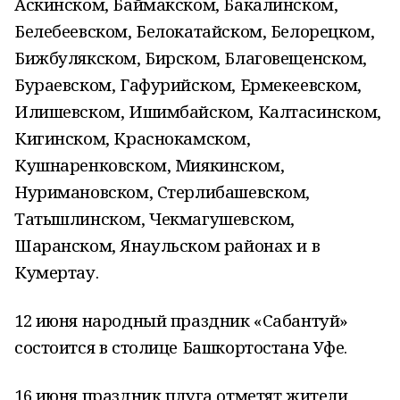
Аскинском, Баймакском, Бакалинском,
Белебеевском, Белокатайском, Белорецком,
Бижбулякском, Бирском, Благовещенском,
Бураевском, Гафурийском, Ермекеевском,
Илишевском, Ишимбайском, Калтасинском,
Кигинском, Краснокамском,
Кушнаренковском, Миякинском,
Нуримановском, Стерлибашевском,
Татышлинском, Чекмагушевском,
Шаранском, Янаульском районах и в
Кумертау.
12 июня народный праздник «Сабантуй»
состоится в столице Башкортостана Уфе.
16 июня праздник плуга отметят жители