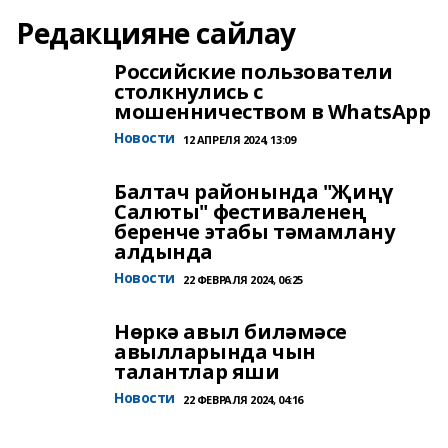
Редакцияне сайлау
Российские пользователи
столкнулись с
мошенничеством в WhatsApp
Новости
12 АПРЕЛЯ 2024, 13:09
Балтач районында "Җиңү
Салюты" фестиваленең
беренче этабы тәмамлану
алдында
Новости
22 ФЕВРАЛЯ 2024, 06:25
Нөркә авыл биләмәсе
авылларында чын
талантлар яши
Новости
22 ФЕВРАЛЯ 2024, 04:16