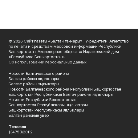
© 2026 Сайт газеты «Балтач таннары» . Учредители: Агентство
по печати и средствам массовой информации Республики
Башкортостан; Акционерное общество Издательский дом
«Республика Башкортостан».
Об использовании персональных данных
Новости Балтачевского района
Балтач районы яңалыклары
Балтас районы яңылыҡтары
Новости Балтачевского района Республики Башкортостан
Башкортстан Республикасы Балтач районы яңалыклары
Новости Республики Башкортостан
Башҡортостан Республикаһы яңылыҡтары
Башкортстан Республикасы яңалыклары
Балтач районын увер
Телефон
(34753)20112