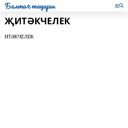
Балтач таңнары
ҖИТӘКЧЕЛЕК
ҖИТӘКЧЕЛЕК