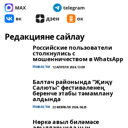
Редакцияне сайлау
Российские пользователи
столкнулись с
мошенничеством в WhatsApp
Новости
12 АПРЕЛЯ 2024, 13:09
Балтач районында "Җиңү
Салюты" фестиваленең
беренче этабы тәмамлану
алдында
Новости
22 ФЕВРАЛЯ 2024, 06:25
Нөркә авыл биләмәсе
авылларында чын