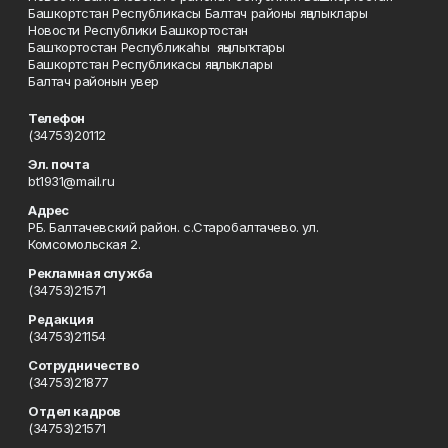
Башкортстан Республикасы Балтач районы яңалыклары
Новости Республики Башкортостан
Башҡортостан Республикаһы яңылыҡтары
Башкортстан Республикасы яңалыклары
Балтач районын увер
Телефон
(34753)20112
Эл. почта
bt1931@mail.ru
Адрес
РБ. Балтачевский район. с.Старобалтачево. ул.
Комсомольская 2.
Рекламная служба
(34753)21571
Редакция
(34753)21154
Сотрудничество
(34753)21877
Отдел кадров
(34753)21571