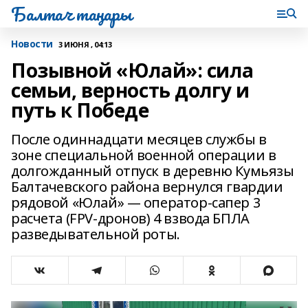
Балтач таңнары
Новости
3 ИЮНЯ , 04:13
Позывной «Юлай»: сила
семьи, верность долгу и
путь к Победе
После одиннадцати месяцев службы в
зоне специальной военной операции в
долгожданный отпуск в деревню Кумьязы
Балтачевского района вернулся гвардии
рядовой «Юлай» — оператор-сапер 3
расчета (FPV-дронов) 4 взвода БПЛА
разведывательной роты.