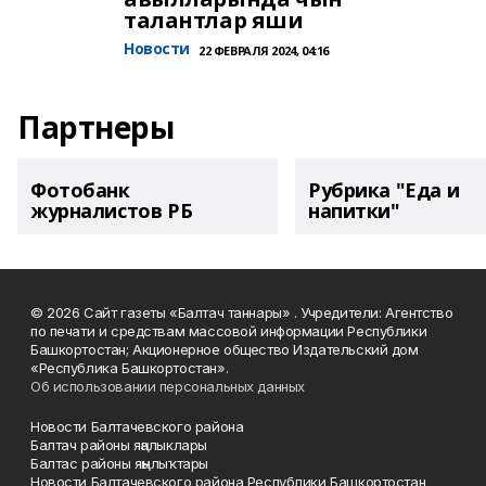
талантлар яши
Новости
22 ФЕВРАЛЯ 2024, 04:16
Партнеры
Фотобанк
Рубрика "Еда и
журналистов РБ
напитки"
© 2026 Сайт газеты «Балтач таннары» . Учредители: Агентство
по печати и средствам массовой информации Республики
Башкортостан; Акционерное общество Издательский дом
«Республика Башкортостан».
Об использовании персональных данных
Новости Балтачевского района
Балтач районы яңалыклары
Балтас районы яңылыҡтары
Новости Балтачевского района Республики Башкортостан