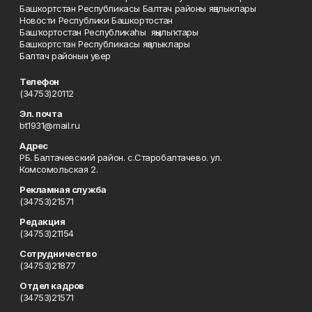
Башкортстан Республикасы Балтач районы яңалыклары
Новости Республики Башкортостан
Башҡортостан Республикаһы яңылыҡтары
Башкортстан Республикасы яңалыклары
Балтач районын увер
Телефон
(34753)20112
Эл. почта
bt1931@mail.ru
Адрес
РБ. Балтачевский район. с.Старобалтачево. ул.
Комсомольская 2.
Рекламная служба
(34753)21571
Редакция
(34753)21154
Сотрудничество
(34753)21877
Отдел кадров
(34753)21571