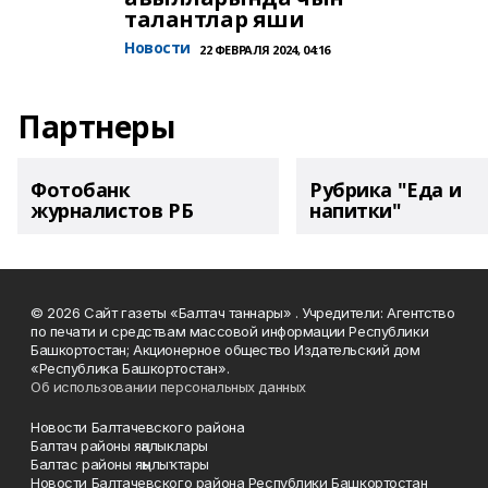
талантлар яши
Новости
22 ФЕВРАЛЯ 2024, 04:16
Партнеры
Фотобанк
Рубрика "Еда и
журналистов РБ
напитки"
© 2026 Сайт газеты «Балтач таннары» . Учредители: Агентство
по печати и средствам массовой информации Республики
Башкортостан; Акционерное общество Издательский дом
«Республика Башкортостан».
Об использовании персональных данных
Новости Балтачевского района
Балтач районы яңалыклары
Балтас районы яңылыҡтары
Новости Балтачевского района Республики Башкортостан