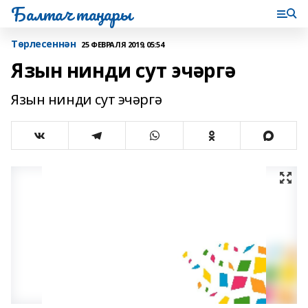
Балтач таңнары
Tөрлесеннән
25 ФЕВРАЛЯ 2019, 05:54
Язын нинди сут эчәргә
Язын нинди сут эчәргә