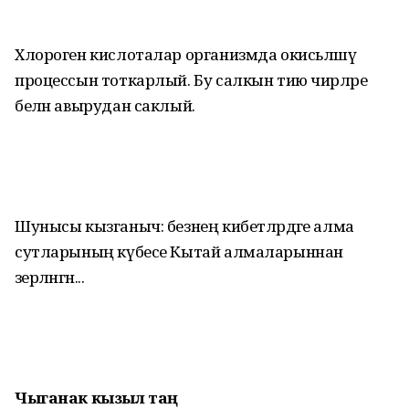
Хлороген кислоталар организмда окисьләшү
процессын тоткарлый. Бу салкын тию чирләре
белән авырудан саклый.
Шунысы кызганыч: безнең кибетләрдәге алма
сутларының күбесе Кытай алмаларыннан
әзерләнгән...
Чыганак кызыл таң