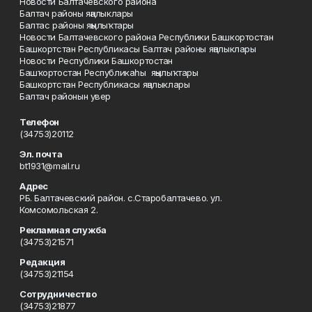
Новости Балтачевского района
Балтач районы яңалыклары
Балтас районы яңылыҡтары
Новости Балтачевского района Республики Башкортостан
Башкортстан Республикасы Балтач районы яңалыклары
Новости Республики Башкортостан
Башҡортостан Республикаһы яңылыҡтары
Башкортстан Республикасы яңалыклары
Балтач районын увер
Телефон
(34753)20112
Эл. почта
bt1931@mail.ru
Адрес
РБ. Балтачевский район. с.Старобалтачево. ул.
Комсомольская 2.
Рекламная служба
(34753)21571
Редакция
(34753)21154
Сотрудничество
(34753)21877