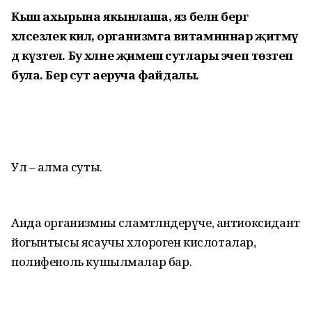
Кыш ахырына якынлаша, яз белән бергә
хәлсезлек килә, организмга витаминнар җитмәү
дә күзәтелә. Бу хәлне җимеш сутлары эчеп төзәтеп
була. Бер сут аеруча файдалы.
Ул – алма суты.
Анда организмны сәламәтләндерүче, антиоксидант
йогынтысы ясаучы хлороген кислоталар,
полифеноль кушылмалар бар.