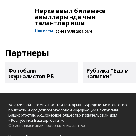
Нөркә авыл биләмәсе
авылларында чын
талантлар яши
Новости
22 ФЕВРАЛЯ 2024, 04:16
Партнеры
Фотобанк
Рубрика "Еда и
журналистов РБ
напитки"
© 2026 Сайт газеты «Балтач таннары» . Учредители: Агентство
по печати и средствам массовой информации Республики
Башкортостан; Акционерное общество Издательский дом
«Республика Башкортостан».
Об использовании персональных данных