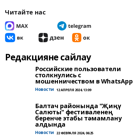
Читайте нас
Редакцияне сайлау
Российские пользователи
столкнулись с
мошенничеством в WhatsApp
Новости
12 АПРЕЛЯ 2024, 13:09
Балтач районында "Җиңү
Салюты" фестиваленең
беренче этабы тәмамлану
алдында
Новости
22 ФЕВРАЛЯ 2024, 06:25