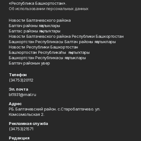
«Республика Башкортостан».
Об использовании персональных данных
Новости Балтачевского района
Балтач районы яңалыклары
Балтас районы яңылыҡтары
Новости Балтачевского района Республики Башкортостан
Башкортстан Республикасы Балтач районы яңалыклары
Новости Республики Башкортостан
Башҡортостан Республикаһы яңылыҡтары
Башкортстан Республикасы яңалыклары
Балтач районын увер
Телефон
(34753)20112
Эл. почта
bt1931@mail.ru
Адрес
РБ. Балтачевский район. с.Старобалтачево. ул.
Комсомольская 2.
Рекламная служба
(34753)21571
Редакция