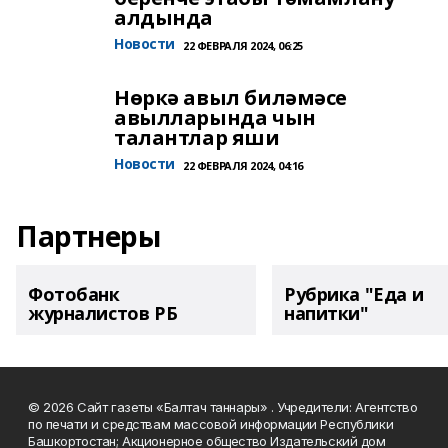
алдында
Новости
22 ФЕВРАЛЯ 2024, 06:25
Нөркә авыл биләмәсе
авылларында чын
талантлар яши
Новости
22 ФЕВРАЛЯ 2024, 04:16
Партнеры
Фотобанк
Рубрика "Еда и
журналистов РБ
напитки"
© 2026 Сайт газеты «Балтач таннары» . Учредители: Агентство
по печати и средствам массовой информации Республики
Башкортостан; Акционерное общество Издательский дом