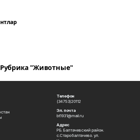
нтлар
Рубрика "Животные"
Телефон
(34753)20112
Эл. почта
остан
bt1931@mail.ru
ы
Адрес
РБ. Балтачевский район.
с.Старобалтачево. ул.