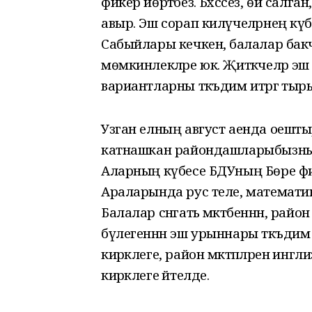
фикер йөртәбез. Бәхәссез, өй салга
авыр. Эш сорап килүчеләрнең күбес
Сабыйлары кечкенә, балалар бакч
мөмкинлекләре юк. Җитәкчеләр эш
вариантларны тәкъдим итәргә ты
Узган елның август аенда оешт
катнашкан райондашларыбызның 
Аларның күбесе БДУның Бөре фил
Араларында рус теле, математ
Балалар сәнгать мәктәбеннән, рай
бүлегеннән эш урыннары тәкъдим
кирәклеге, район мәктәпләренә ин
кирәклеге әйтелде.