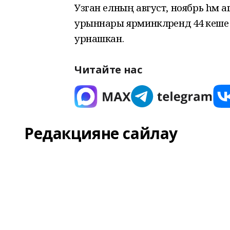
Узган елның август, ноябрь hәм
урыннары ярминкләрендә 44 кеше 
урнашкан.
Читайте нас
Редакцияне сайлау