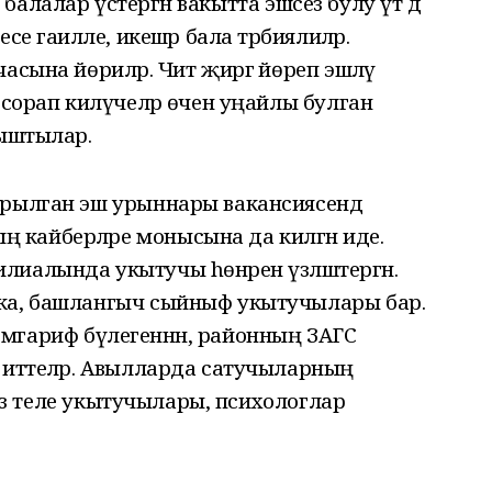
н, балалар үстергән вакытта эшсез булу үтә дә
е гаиләле, икешәр бала тәрбиялиләр.
асына йөриләр. Чит җиргә йөреп эшләү
 сорап килүчеләр өчен уңайлы булган
рыштылар.
ырылган эш урыннары вакансиясендә
кайберләре монысына да килгән иде.
иалында укытучы hөнәрен үзләштергән.
ика, башлангыч сыйныф укытучылары бар.
он мәгариф бүлегеннән, районның ЗАГС
 иттеләр. Авылларда сатучыларның
глиз теле укытучылары, психологлар