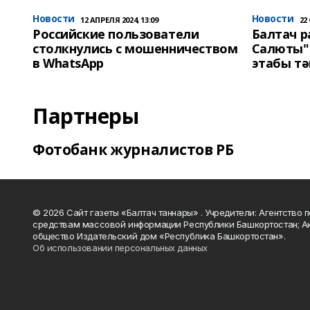
Новости
Новости
12 АПРЕЛЯ 2024, 13:09
22
Российские пользователи
Балтач 
столкнулись с мошенничеством
Салюты"
в WhatsApp
этабы т
Партнеры
Фотобанк журналистов РБ
© 2026 Сайт газеты «Балтач таннары» . Учредители: Агентство п
средствам массовой информации Республики Башкортостан; А
общество Издательский дом «Республика Башкортостан».
Об использовании персональных данных