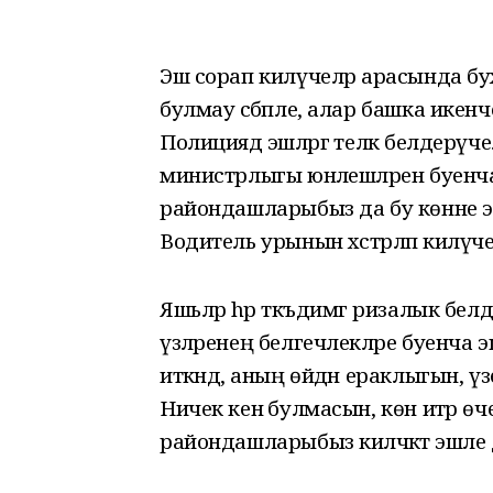
Эш сорап килүчеләр арасында бух
булмау сәбәпле, алар башка икенч
Полициядә эшләргә теләк белдерүчелә
министрлыгы юнәлешләрен буенча 
райондашларыбыз да бу көнне эш 
Водитель урынын хәстәрләп килүчел
Яшьләр hәр тәкъдимгә ризалык белд
үзләренең белгечлекләре буенча э
иткәндә, аның өйдән ераклыгын, ү
Ничек кенә булмасын, көн итәр өче
райондашларыбыз киләчәктә эшле 