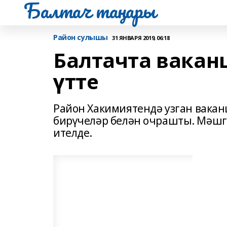
Балтач таңнары
Район сулышы
31 ЯНВАРЯ 2019, 06:18
Балтачта вакан
үтте
Район Хакимиятендә узган вака
бирүчеләр белән очрашты. Мәшгу
ителде.