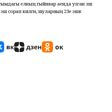
 агымдагы елның гыйнвар аенда узган эш
эш сорап килгән, шуларның 23­е эшкә