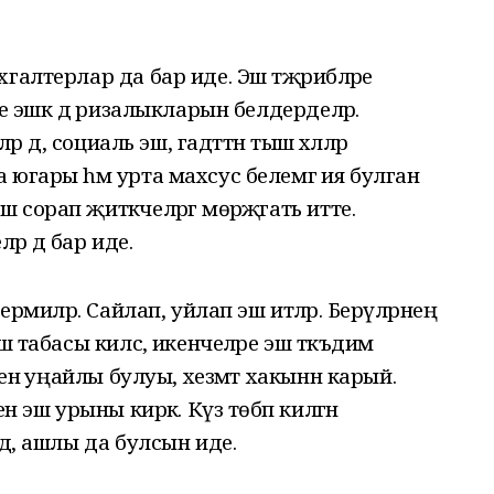
галтерлар да бар иде. Эш тәҗрибәләре
е эшкә дә ризалыкларын белдерделәр.
р дә, социаль эш, гадәттән тыш хәлләр
югары hәм урта махсус белемгә ия булган
сорап җитәкчеләргә мөрәҗәгать итте.
әр дә бар иде.
ермиләр. Сайлап, уйлап эш итәләр. Берәүләрнең
ш табасы килсә, икенчеләре эш тәкъдим
зенә уңайлы булуы, хезмәт хакынн карый.
н эш урыны кирәк. Күз төбәп килгән
дә, ашлы да булсын иде.