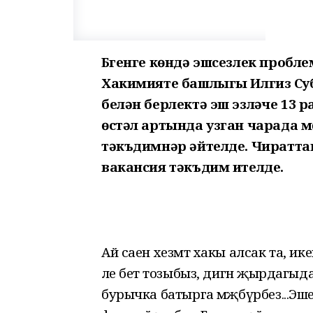
Бүгенге көндә эшсезлек пробл
Хакимияте башлыгы Илгиз Суб
белән берлектә эш эзләүче 13
өстәл артында узган чарада м
тәкъдимнәр әйтелде. Чиратт
вакансия тәкъдим ителде.
Ай саен хезмәт хакы алсак та, икен
әле бетә тозыбыз, дигән җырдагыда
бурычка батырга мәҗбүрбез...Эше