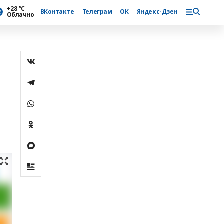
+28 °С
ВКонтакте
Телеграм
ОК
Яндекс-Дзен
Облачно
ш