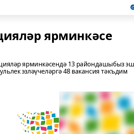
цияләр ярминкәсе
нцияләр ярминкәсендә 13 райондашыбыз э
льлек эзләүчеләргә 48 вакансия тәкъдим