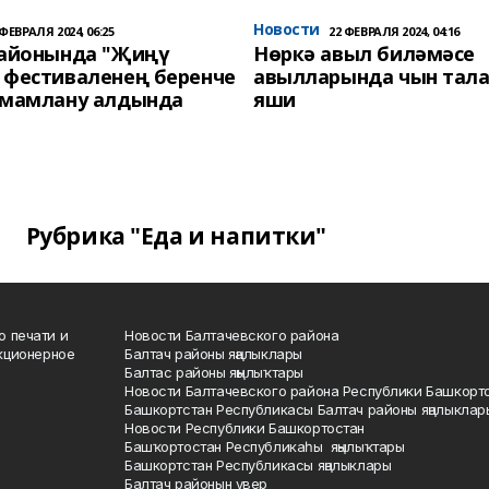
Новости
 ФЕВРАЛЯ 2024, 06:25
22 ФЕВРАЛЯ 2024, 04:16
районында "Җиңү
Нөркә авыл биләмәсе
 фестиваленең беренче
авылларында чын тала
әмамлану алдында
яши
Рубрика "Еда и напитки"
о печати и
Новости Балтачевского района
кционерное
Балтач районы яңалыклары
Балтас районы яңылыҡтары
Новости Балтачевского района Республики Башкорт
Башкортстан Республикасы Балтач районы яңалыклар
Новости Республики Башкортостан
Башҡортостан Республикаһы яңылыҡтары
Башкортстан Республикасы яңалыклары
Балтач районын увер