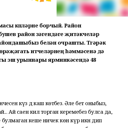
емасы күпләрне борчый. Район
ушев район үзәгендәге җитәкчеләр
 райондашыбыз белән очрашты. Түгәрәк
өрәҗәгать итүчеләрнең hәммәсенә дә
агы эш урыннары ярминкәсендә 48
чесен күз дә каш көтәбез. Әле бетә оныбыз,
й... Ай саен килә торган керемебез булса да,
 булмаган кеше ничек көн күрә икән дип