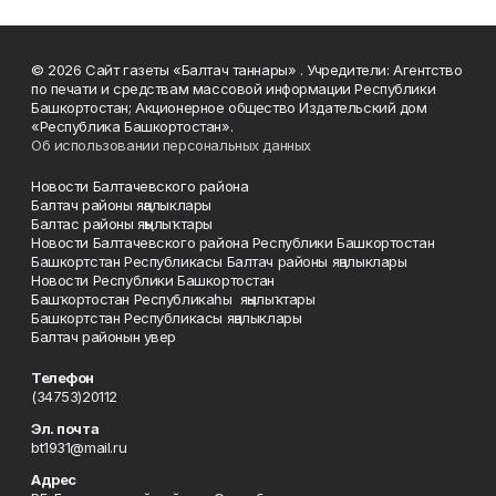
© 2026 Сайт газеты «Балтач таннары» . Учредители: Агентство
по печати и средствам массовой информации Республики
Башкортостан; Акционерное общество Издательский дом
«Республика Башкортостан».
Об использовании персональных данных
Новости Балтачевского района
Балтач районы яңалыклары
Балтас районы яңылыҡтары
Новости Балтачевского района Республики Башкортостан
Башкортстан Республикасы Балтач районы яңалыклары
Новости Республики Башкортостан
Башҡортостан Республикаһы яңылыҡтары
Башкортстан Республикасы яңалыклары
Балтач районын увер
Телефон
(34753)20112
Эл. почта
bt1931@mail.ru
Адрес