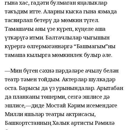
гына хас, гадәти булмаган яңалыклар
тәкъдим итте. Аларны кыска гына язмада
тасвирлап бетерү дә мөмкин түгел.
Тамашачы аны үзе күреп, күңеле аша
үткәрүгә җитми. Балтачлылар чыгышын
күрергә өлгермәгәннәргә “Башмагым”ны
тамаша кылырга мөмкинлек булыр әле.
—Мин бүген сәхнә пәрдәләре ачылу белән
театр тәмен тойдым. Актерлар шулкадәр
оста. Барысы да үз урынындалар. Арытабан
да планканы төшерми, сезгә эшлисе дә
эшлисе,—диде Мостай Кәрим исемендәге
Милли яшьләр театры актрисасы,
Башкортстанның Халык артисты Рәмилә