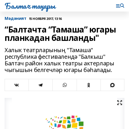
Балтач таңнары
Мәдәният
15 НОЯБРЯ 2017, 13:16
“Балтачта “Тамаша” югары
планкадан башланды"
Халык театрларының "Тамаша"
республика фестивалендә "Балкыш"
Балтач район халык театры актерлары
чыгышын белгечләр югары бәһалады.