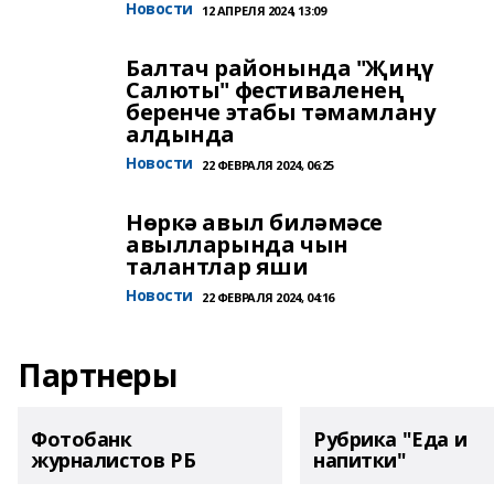
Новости
12 АПРЕЛЯ 2024, 13:09
Балтач районында "Җиңү
Салюты" фестиваленең
беренче этабы тәмамлану
алдында
Новости
22 ФЕВРАЛЯ 2024, 06:25
Нөркә авыл биләмәсе
авылларында чын
талантлар яши
Новости
22 ФЕВРАЛЯ 2024, 04:16
Партнеры
Фотобанк
Рубрика "Еда и
журналистов РБ
напитки"