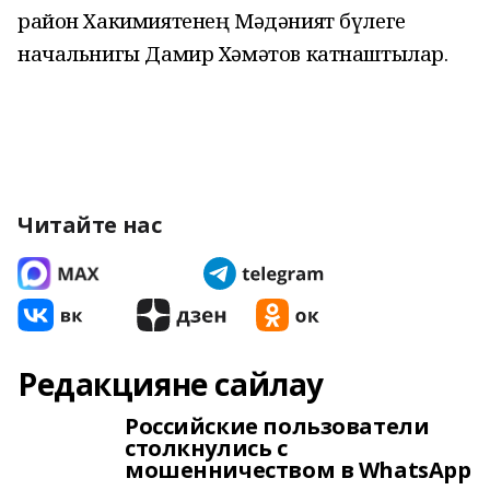
район Хакимиятенең Мәдәният бүлеге
начальнигы Дамир Хәмәтов катнаштылар.
Читайте нас
Редакцияне сайлау
Российские пользователи
столкнулись с
мошенничеством в WhatsApp