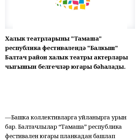
Халык театрларының "Тамаша"
республика фестивалендә "Балкыш"
Балтач район халык театры актерлары
чыгышын белгечләр югары бәһалады.
—
Башка коллективларга уйланырга урын
бар. Балтачлылар “Тамаша” республика
фестивален югары планкадан башлап