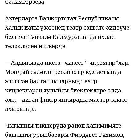
Сәлимгәрәева.
Актерларга Башкортстан Республикасы
Халык иҗаты үзәгенең театр сәнгате әйдәүче
белгече Тәнзилә Калмурзина да ихлас
теләкләрен җииткерде.
—Алдыгызда иксез –чиксез “ чирәм җир”ләр.
Мондый сәләтле режисссер кул астында
эшләгән балтачлыларның театр
киңлекләрен яулыйсы биеклекләре алда
әле,—дигән фикер яңгырады мастер-класс
ахырында.
Чыгышны тикшерүдә район Хакимимяте
башлыгы урынбасары Фирдәвес Рәхимов,