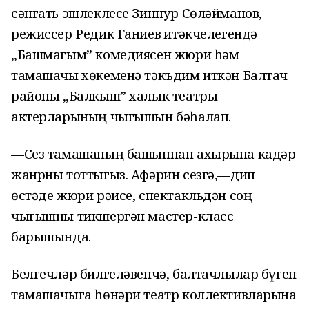
сәнгать эшлеклесе Зиннур Сөләйманов,
режиссер Редик Ганиев җитәкчелегендә
„Башмагым” комедиясен жюри һәм
тамашачы хөкеменә тәкъдим иткән Балтач
районы „Балкыш” халык театры
актерларының чыгышын бәһалап.
—Сез тамашаның башыннан ахырына кадәр
жанрны тоттыгыз. Афәрин сезгә,—дип
өстәде жюри рәисе, спектакльдән соң
чыгышны тикшергән мастер-класс
барышында.
Белгечләр билгеләвенчә, балтачлылар бүген
тамашачыга һөнәри театр коллективларына