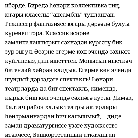
җибәрде. Биредә һөнәри коллективка тиң,
югары класслы “ансамбль" тупланган.
Режиссер фантазиясе югары дәрәҗәдә булуы
күренеп тора. Классик әсәрне
заманчалаштырып сәхнәдән күрсәтү бик
зур эш ул. Әсәрне егерме көн эчендә сәхнәгә
куйгансыз, дип ишетттек. Монысын ишеткәч
бөтенләй хәйран калдык. Егерме көн эчендә
шундый дәрәҗәдәге спектакль! Һөнәри
театрларда да бит спектакль, кимендә,
кырык биш көн эчендә сәхнәгә куела. Димәк,
Балтач район халык театры актерлары
һөнәрманнардан һич калышмый,—диде
заман драматургиясе үзәге художество
җитәкчесе, Башкортстанның атказанган