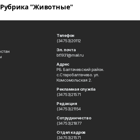
Рубрика "Животные"
Телефон
(34753)20112
Эл. почта
остан
bt1931@mail.ru
ы
Адрес
РБ. Балтачевский район.
с.Старобалтачево. ул.
Комсомольская 2.
Рекламная служба
(34753)21571
Редакция
(34753)21154
Сотрудничество
(34753)21877
Отдел кадров
(34753)21571