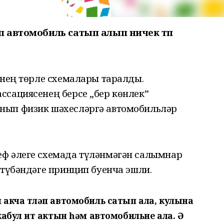
ып автомобиль сатып алып ничек төп
янең төрле схемалары таралды.
ссациясенең берсе „бер көнлек”
нып физик шәхесләргә автомобильләр
ф әлеге схемада түләнмәгән салымнар
 түбәндәге принцип буенча эшли.
 акча түләп автомобиль сатып ала, кулына
кабул итү актын һәм автомобильне ала. Ә