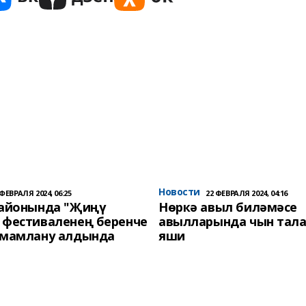
Новости
 ФЕВРАЛЯ 2024, 06:25
22 ФЕВРАЛЯ 2024, 04:16
районында "Җиңү
Нөркә авыл биләмәсе
 фестиваленең беренче
авылларында чын тала
әмамлану алдында
яши