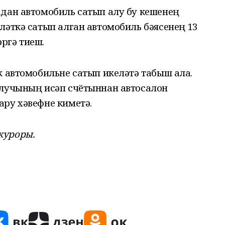
адан автомобиль сатып алу бу кешенең
ләткә сатып алган автомобиль бәясенең 13
ргә тиеш.
к автомобильне сатып икеләтә табыш ала.
алучының исәп счётыннан автосалон
ару хәвефне киметә.
куроры.