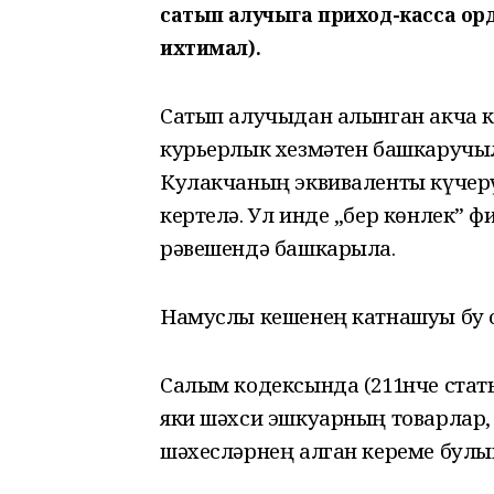
сатып алучыга приход-касса орд
ихтимал).
Сатып алучыдан алынган акча 
курьерлык хезмәтен башкаручыл
Кулакчаның эквиваленты күчерү
кертелә. Ул инде „бер көнлек” 
рәвешендә башкарыла.
Намуслы кешенең катнашуы бу о
Салым кодексында (211нче стать
яки шәхси эшкуарның товарлар,
шәхесләрнең алган кереме булы