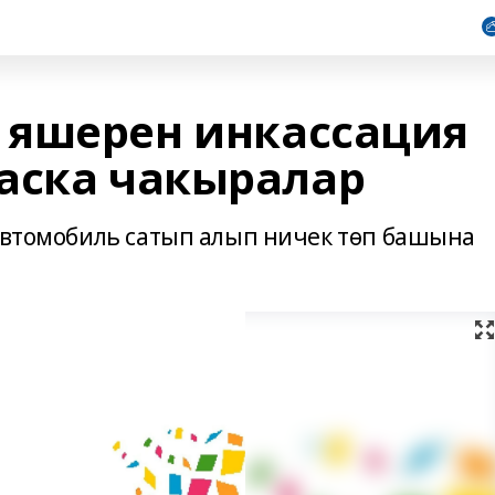
 яшерен инкассация
аска чакыралар
 автомобиль сатып алып ничек төп башына