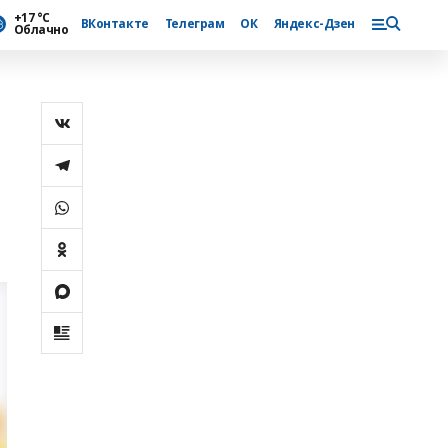
+17 °С
ВКонтакте
Телеграм
ОК
Яндекс-Дзен
Облачно