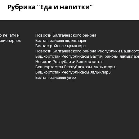
Рубрика "Еда и напитки"
о печати и
Новости Балтачевского района
кционерное
Балтач районы яңалыклары
Балтас районы яңылыҡтары
Новости Балтачевского района Республики Башкорт
Башкортстан Республикасы Балтач районы яңалыклар
Новости Республики Башкортостан
Башҡортостан Республикаһы яңылыҡтары
Башкортстан Республикасы яңалыклары
Балтач районын увер