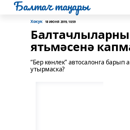
Балтач таңнары
Хокук
18 ИЮНЯ 2019, 10:59
Балтачлыларны
ятьмәсенә капм
“Бер көнлек” автосалонга барып
утырмаска?