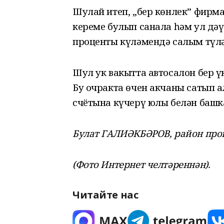
Шулай итеп, „бер көнлек” фирм
кереме булып санала һәм ул дәү
проценты күләмендә салым түлә
Шул ук вакытта автосалон бер ү
Бу очракта өчен акчаны сатып 
счётына күчерү юлы белән башк
Булат ГАЛИӘКБӘРОВ, район про
(Фото Интернет челтәреннән).
Читайте нас