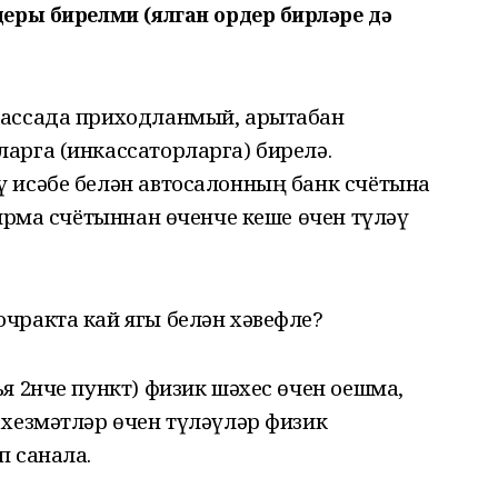
еры бирелми (ялган ордер бирүләре дә
кассада приходланмый, арытабан
арга (инкассаторларга) бирелә.
 исәбе белән автосалонның банк счётына
фирма счётыннан өченче кеше өчен түләү
чракта кай ягы белән хәвефле?
я 2нче пункт) физик шәхес өчен оешма,
 хезмәтләр өчен түләүләр физик
п санала.