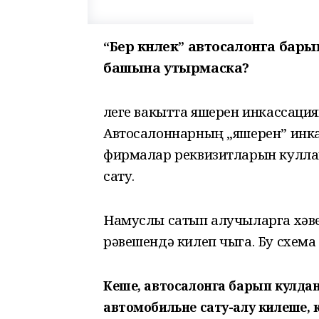
“Бер көнлек” автосалонга бар
башына утырмаска?
Әлеге вакытта яшерен инкассаци
Автосалоннарның „яшерен” инка
фирмалар реквизитларын кулла
сату.
Намуслы сатып алучыларга хәве
рәвешендә килеп чыга. Бу схема
Кеше, автосалонга барып кулдан
автомобильне сату-алу килешүе, 