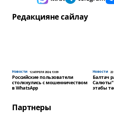
Редакцияне сайлау
Новости
Новости
12 АПРЕЛЯ 2024, 13:09
22
Российские пользователи
Балтач 
столкнулись с мошенничеством
Салюты"
в WhatsApp
этабы т
Партнеры