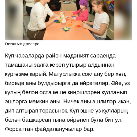
Осталык дәресләре
Күп чараларда район мәдәният сараенда
тамашачы залга кереп утырыр алдыннан
күргәзмә карый. Матурлыкка соклану бер хәл,
биредә аны булдырырга да өйрәтәләр. Әйе, үз
кулың белән оста кеше киңәшләрен кулланып
эшләргә мөмкин аны. Ничек аны эшлиләр икән,
дип аптырап торасы юк. Күп эшне үз кулларың
белән башкарсаң гына өйрәнеп була бит ул.
Форсаттан файдаланучылар бар.