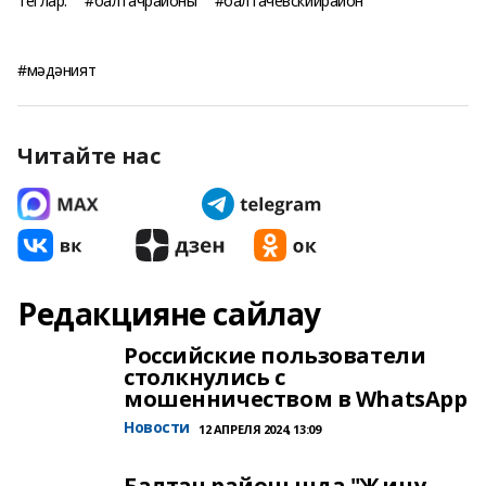
Теглар:
#балтачрайоны
#балтачевскийрайон
#мәдәният
Читайте нас
Редакцияне сайлау
Российские пользователи
столкнулись с
мошенничеством в WhatsApp
Новости
12 АПРЕЛЯ 2024, 13:09
Балтач районында "Җиңү