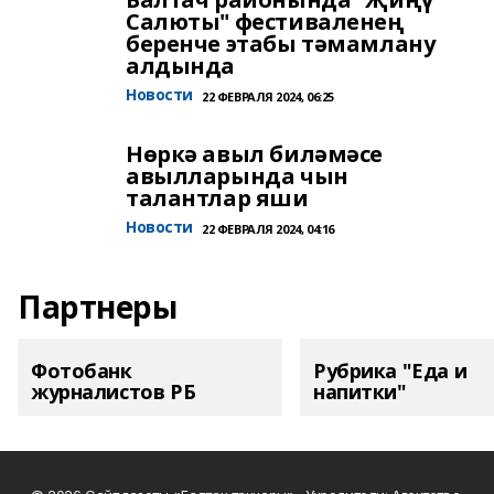
Салюты" фестиваленең
беренче этабы тәмамлану
алдында
Новости
22 ФЕВРАЛЯ 2024, 06:25
Нөркә авыл биләмәсе
авылларында чын
талантлар яши
Новости
22 ФЕВРАЛЯ 2024, 04:16
Партнеры
Фотобанк
Рубрика "Еда и
журналистов РБ
напитки"