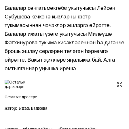
Балалар сәнгатьмәктәбе укытучысы Ләйсән
Субушева кечкенә кызларны фетр
тукымасыннан чәчәкләр эшләргә өйрәтте.
Балалар иҗаты үзәге укытучысы Миләүшә
Фәтхинурова тукыма кисәкләреннән һә дигәнче
брошь эшләү серләрен теләгән һәркемгә
өйрәтте. Вакыт җилләре яңалыкка бай. Алга
омтылганнар уңышка ирешә.
Осталык дәресләре
Автор:
Рима Валиева