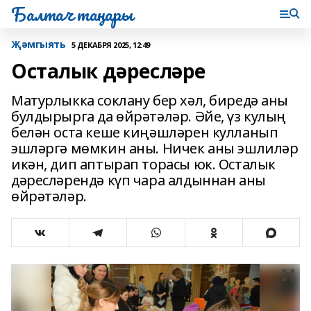
Балтач таңнары
Җәмгыять
5 ДЕКАБРЯ 2025, 12:49
Осталык дәресләре
Матурлыкка соклану бер хәл, биредә аны
булдырырга да өйрәтәләр. Әйе, үз кулың
белән оста кеше киңәшләрен кулланып
эшләргә мөмкин аны. Ничек аны эшлиләр
икән, дип аптырап торасы юк. Осталык
дәресләрендә күп чара алдыннан аны
өйрәтәләр.