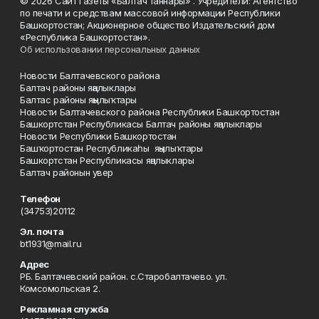
© 2026 Сайт газеты «Балтач таннары» . Учредители: Агентство
по печати и средствам массовой информации Республики
Башкортостан; Акционерное общество Издательский дом
«Республика Башкортостан».
Об использовании персональных данных
Новости Балтачевского района
Балтач районы яңалыклары
Балтас районы яңылыҡтары
Новости Балтачевского района Республики Башкортостан
Башкортстан Республикасы Балтач районы яңалыклары
Новости Республики Башкортостан
Башҡортостан Республикаһы яңылыҡтары
Башкортстан Республикасы яңалыклары
Балтач районын увер
Телефон
(34753)20112
Эл. почта
bt1931@mail.ru
Адрес
РБ. Балтачевский район. с.Старобалтачево. ул.
Комсомольская 2.
Рекламная служба