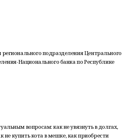
 регионального подразделения Центрального
еления-Национального банка по Республике
альным вопросам: как не увязнуть в долгах,
к не купить кота в мешке, как приобрести