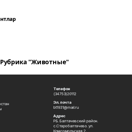
нтлар
Рубрика "Животные"
Телефон
(34753)20112
Эл. почта
остан
bt1931@mail.ru
ы
Адрес
РБ. Балтачевский район.
с.Старобалтачево. ул.
Комсомольская 2.