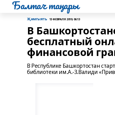
Балтач таңнары
Җәмгыять
13 ФЕВРАЛЯ 2019, 06:13
В Башкортостан
бесплатный онл
финансовой гра
В Республике Башкортостан стар
библиотеки им.А.-З.Валиди «При