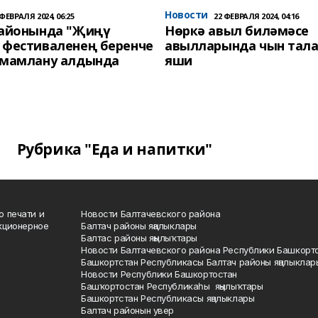
Новости
 ФЕВРАЛЯ 2024, 06:25
22 ФЕВРАЛЯ 2024, 04:16
районында "Җиңү
Нөркә авыл биләмәсе
 фестиваленең беренче
авылларында чын тала
әмамлану алдында
яши
Рубрика "Еда и напитки"
о печати и
Новости Балтачевского района
кционерное
Балтач районы яңалыклары
Балтас районы яңылыҡтары
Новости Балтачевского района Республики Башкорт
Башкортстан Республикасы Балтач районы яңалыклар
Новости Республики Башкортостан
Башҡортостан Республикаһы яңылыҡтары
Башкортстан Республикасы яңалыклары
Балтач районын увер