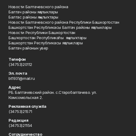
Новости Балтачевского района
Балтач районы яңалыклары
Балтас районы яңылыҡтары
Новости Балтачевского района Республики Башкортостан
Башкортстан Республикасы Балтач районы яңалыклары
Новости Республики Башкортостан
Башҡортостан Республикаһы яңылыҡтары
Башкортстан Республикасы яңалыклары
Балтач районын увер
Телефон
(34753)20112
Эл. почта
bt1931@mail.ru
Адрес
РБ. Балтачевский район. с.Старобалтачево. ул.
Комсомольская 2.
Рекламная служба
(34753)21571
Редакция
(34753)21154
Сотрудничество