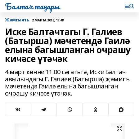
Балтач таңнары
Җәмгыять
2 МАРТА 2018, 13:48
Иске Балтачтагы Г. Галиев
(Батырша) мәчетендә Гаилә
елына багышланган очрашу
кичәсе үтәчәк
4 март көнне 11.00 сәгатьтә, Иске Балтач
авылындагы Г. Галиев (Батырша) җәмигъ
мәчетендә Гаилә елына багышланган
очрашу кичәсе үтәчәк.