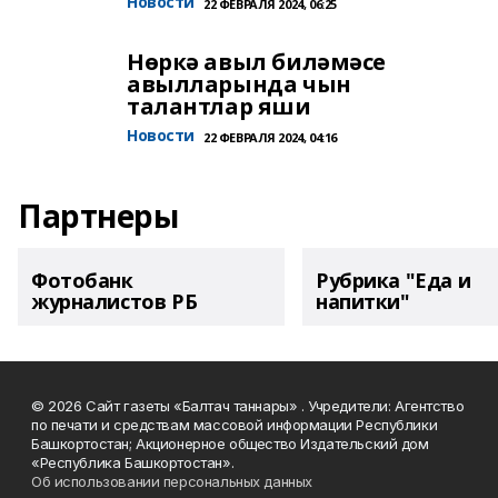
Новости
22 ФЕВРАЛЯ 2024, 06:25
Нөркә авыл биләмәсе
авылларында чын
талантлар яши
Новости
22 ФЕВРАЛЯ 2024, 04:16
Партнеры
Фотобанк
Рубрика "Еда и
журналистов РБ
напитки"
© 2026 Сайт газеты «Балтач таннары» . Учредители: Агентство
по печати и средствам массовой информации Республики
Башкортостан; Акционерное общество Издательский дом
«Республика Башкортостан».
Об использовании персональных данных