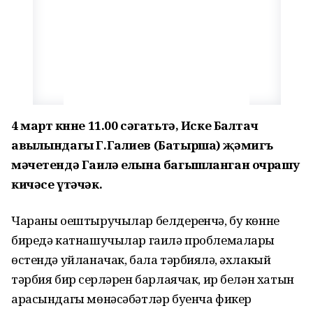
4 март көнне 11.00 сәгатьтә, Иске Балтач
авылындагы Г.Галиев (Батырша) җәмигъ
мәчетендә Гаилә елына багышланган очрашу
кичәсе үтәчәк.
Чараны оештыручылар белдерүенчә, бу көнне
биредә катнашучылар гаилә проблемалары
өстендә уйланачак, бала тәрбияләү, әхлакый
тәрбия бирү серләрен барлаячак, ир белән хатын
арасындагы мөнәсәбәтләр буенча фикер