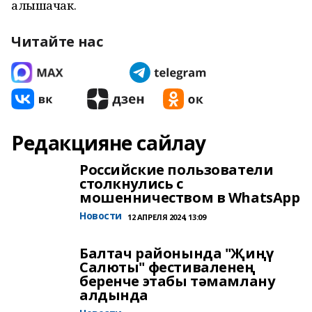
алышачак.
Читайте нас
Редакцияне сайлау
Российские пользователи
столкнулись с
мошенничеством в WhatsApp
Новости
12 АПРЕЛЯ 2024, 13:09
Балтач районында "Җиңү
Салюты" фестиваленең
беренче этабы тәмамлану
алдында